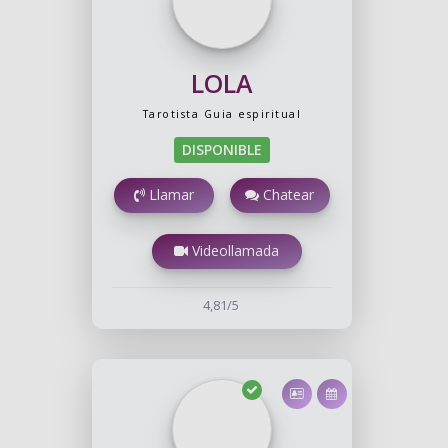
LOLA
Tarotista
Guia espiritual
DISPONIBLE
Llamar
Chatear
Videollamada
4,81/5