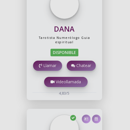
DANA
Tarotista
Numerólogo
Guia
espiritual
DISPONIBLE
Llamar
Chatear
Videollamada
4,83/5