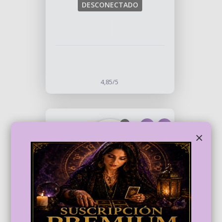
DESCONECTADO
4,85/5
×
NIEVES
Tarotista
Sueños
Guia espiritual
DESCONECTADO