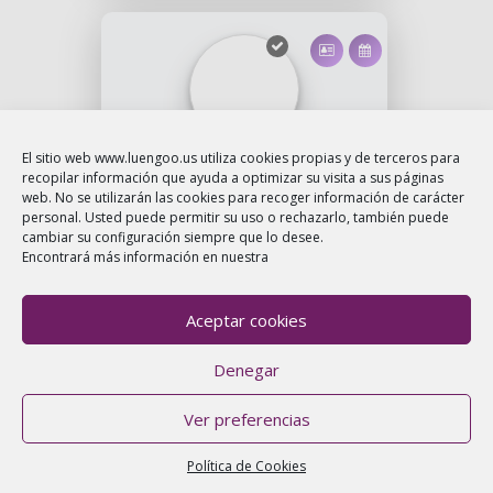
El sitio web www.luengoo.us utiliza cookies propias y de terceros para
NATALIA
recopilar información que ayuda a optimizar su visita a sus páginas
web. No se utilizarán las cookies para recoger información de carácter
personal. Usted puede permitir su uso o rechazarlo, también puede
Tarotista
Astrólogo
Guia
espiritual
cambiar su configuración siempre que lo desee.
Encontrará más información en nuestra
DESCONECTADO
Aceptar cookies
Denegar
Ver preferencias
4,73/5
Política de Cookies