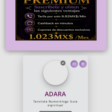
4,85/5
ADARA
Tarotista
Numerólogo
Guia
espiritual