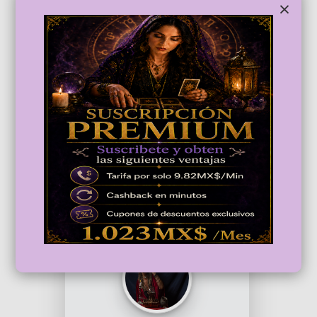
×
MÍSTICA
Tarotista
Sueños
Guia espiritual
DESCONECTADO
4,81/5