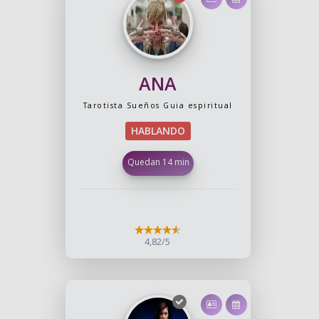
ANA
Tarotista
Sueños
Guia espiritual
HABLANDO
Quedan 14 min
4,82/5