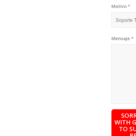
Motivo
*
Mensaje
*
SOR
WITH G
TO S
R